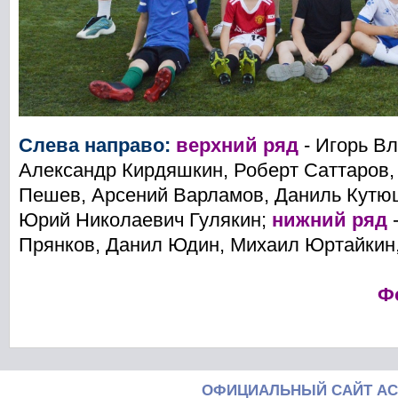
Слева направо:
верхний ряд
- Игорь В
Александр Кирдяшкин, Роберт Саттаров,
Пешев, Арсений Варламов, Даниль Кутю
Юрий Николаевич Гулякин;
нижний ряд
-
Прянков, Данил Юдин, Михаил Юртайкин
Ф
ОФИЦИАЛЬНЫЙ САЙТ АС