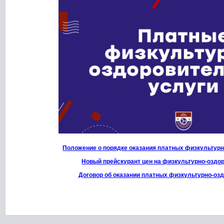
Положение о порядке оказания платных физкультур
Новый прейскурант цен на физкультурно-оздо
Договор об оказании платных физкультурно-оз