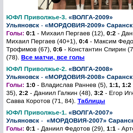
ЮФЛ Приволжье-3.
«ВОЛГА-2009»
Ульяновск
-
«МОРДОВИЯ-2009» Саранск
Голы:
0:1
- Михаил Пергаев (12),
0:2
- Да
Михаил Пергаев (40+1),
0:4
- Максим Федо
Трофимов (67),
0:6
- Константин Спирин (
(78).
Все матчи, все голы
ЮФЛ Приволжье-2.
«ВОЛГА-2008»
Ульяновск
-
«МОРДОВИЯ-2008» Саранск 
Голы:
1:0
- Владислав Раннев (5),
1:1, 1:2
35),
2:2
- Даниил Галкин (48),
3:2
- Егор Иг
Савва Коротов (71, 84).
Таблицы
ЮФЛ Приволжье-1.
«ВОЛГА-2007»
Ульяновск
-
«МОРДОВИЯ-2007» Саранск
Голы:
0:1
- Даниил Федотов (29),
1:1
- Арт