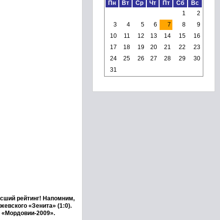
Пн
Вт
Ср
Чт
Пт
Сб
Вс
1
2
3
4
5
6
7
8
9
10
11
12
13
14
15
16
17
18
19
20
21
22
23
24
25
26
27
28
29
30
31
ысший рейтинг! Напомним,
евского «Зенита» (1:0).
 «Мордовии-2009».