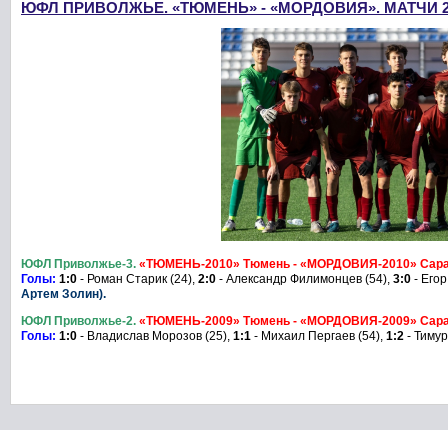
ЮФЛ ПРИВОЛЖЬЕ. «ТЮМЕНЬ» - «МОРДОВИЯ». МАТЧИ 2
ЮФЛ Приволжье-3.
«ТЮМЕНЬ-
2010» Тюмень
-
«
МОРДОВИЯ
-2010»
Сар
Голы:
1:0
- Роман Старик (24),
2:0
- Александр Филимонцев (54),
3:0
- Егор
Артем Золин).
ЮФЛ Приволжье-2.
«
ТЮМЕНЬ
-2009»
Тюмень
-
«
МОРДОВИЯ
-2009»
Сар
Голы:
1:0
- Владислав Морозов (25),
1:1
- Михаил Пергаев (54),
1:2
- Тимур