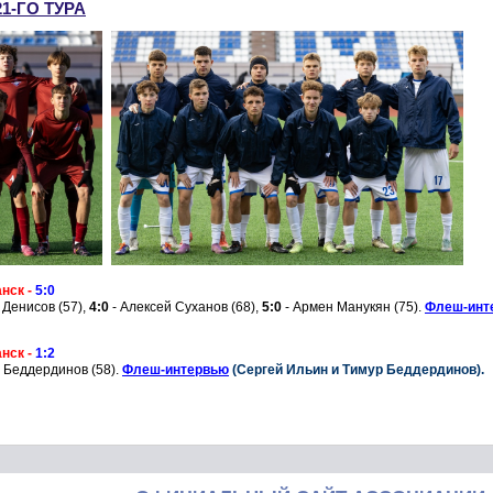
1-ГО ТУРА
анск
-
5:0
 Денисов (57),
4:0
- Алексей Суханов (68),
5:0
- Армен Манукян (75).
Флеш-инт
анск
-
1:2
 Беддердинов (58).
Флеш-интервью
(Сергей Ильин и Тимур Беддердинов).