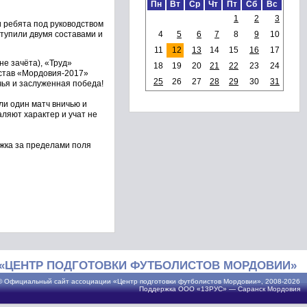
Пн
Вт
Ср
Чт
Пт
Сб
Вс
1
2
3
и ребята под руководством
тупили двумя составами и
4
5
6
7
8
9
10
11
12
13
14
15
16
17
не зачёта), «Труд»
18
19
20
21
22
23
24
состав «Мордовия-2017»
25
26
27
28
29
30
31
чья и заслуженная победа!
ли один матч вничью и
ляют характер и учат не
жка за пределами поля
«ЦЕНТР ПОДГОТОВКИ ФУТБОЛИСТОВ МОРДОВИИ»
© Официальный сайт ассоциации «Центр подготовки футболистов Мордовии», 2008-2026
Поддержка ООО «13РУС» —
Саранск
Мордовия