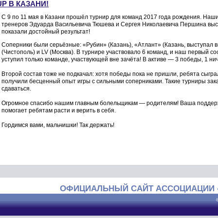
P В КАЗАНИ!
С 9 по 11 мая в Казани прошёл турнир для команд 2017 года рождения. Наш
тренеров Эдуарда Васильевича Тюшева и Сергея Николаевича Першина выс
показали достойный результат!
Соперники были серьёзные: «Рубин» (Казань), «Атлант» (Казань, выступал в
(Чистополь) и LV (Москва). В турнире участвовало 6 команд, и наш первый 
уступил только команде, участвующей вне зачёта! В активе — 3 победы, 1 ни
Второй состав тоже не подкачал: хотя победы пока не пришли, ребята сыгра
получили бесценный опыт игры с сильными соперниками. Такие турниры зака
сдаваться.
Огромное спасибо нашим главным болельщикам — родителям! Ваша поддер
помогает ребятам расти и верить в себя.
Гордимся вами, мальчишки! Так держать!
ОФИЦИАЛЬНЫЙ САЙТ АССОЦИАЦИИ 